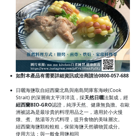
如對本產品有需要詳細資訊或洽商請洽0800-057-688
日曬海鹽取自紐西蘭北島與南島間庫客海峽(Cook
Strait) 的深層南太平洋洋流，採
天然日曬
法製成，經
紐西蘭BIO-GRO
認證，純淨天然、健康無負擔。在歐
洲被認為是最珍貴的料理用品之一，適用於小火慢
燉、煮、熬湯等方式料理，提升食物的美味層次。
紐西蘭海鹽顆粒較粗，保留海鹽天然礦物質成分。
使用方法：與一般食用鹽相同