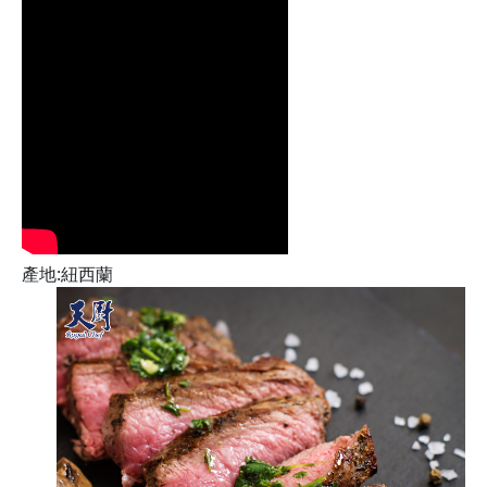
產地:紐西蘭