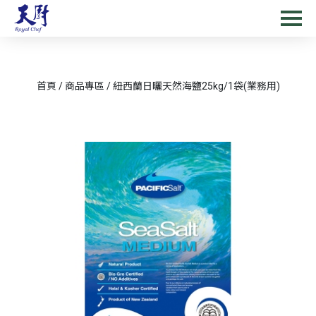
首頁
/
商品專區
/
紐西蘭日曬天然海鹽25kg/1袋(業務用)