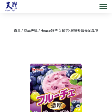
首頁
/
商品專區
/
House好侍 芙酪吉-濃厚藍莓葡萄風味