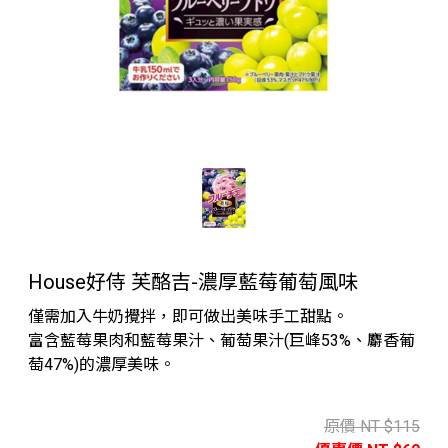
House好侍 芙酪吉-濃厚藍莓葡萄風味
僅需加入牛奶攪拌，即可做出美味手工甜點。
富含藍莓果肉和藍莓果汁、葡萄果汁(巨峰53%、麝香葡
萄47%)的濃厚美味。
原價 NT $115