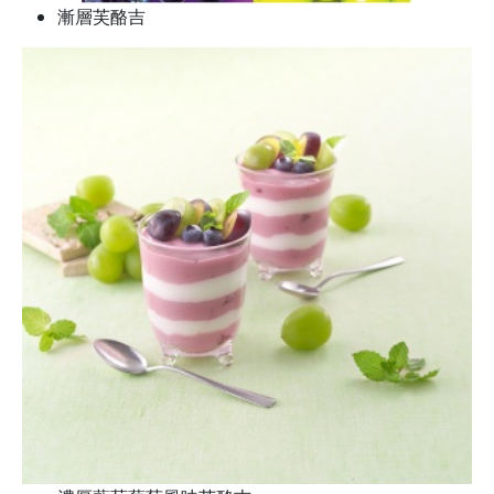
漸層芙酪吉