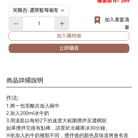
優惠價 NT $69
加入喜愛清
單
加入購物車
立即購買
商品詳細說明
作法:
1.將一包芙酪吉放入碗中
2.加入200ml冰牛奶
3.用湯匙以每秒2下的速度大範圍攪拌至濃稠狀
如果攪拌完後有點稀，請置於冷藏庫冰30分鐘。
※依加入的牛奶種類不同，攪拌後的顏色及味道將會有差